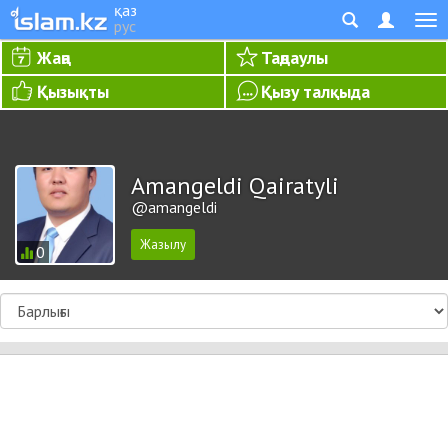
қаз
рус
Жаңа
Таңдаулы
Қызықты
Қызу талқыда
Amangeldi Qairatyli
@amangeldi
0