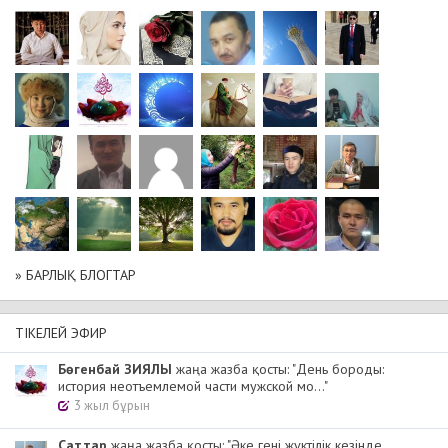
» БАРЛЫҚ БЛОГТАР
ТІКЕЛЕЙ ЭФИР
Бөгенбай ЗИЯЛЫ
жаңа жазба қосты: "День бороды:
история неотъемлемой части мужской мо..."
3 жыл бұрын
Cаттар
жаңа жазба қосты: "Әке гені жүктілік кезінде