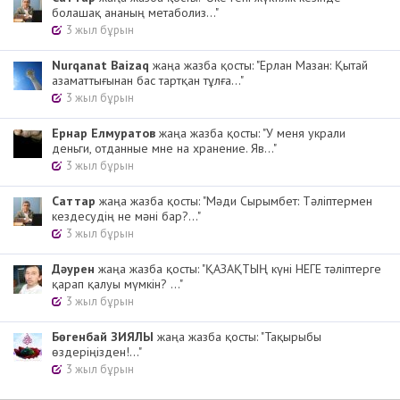
болашақ ананың метаболиз..."
3 жыл бұрын
Nurqanat Baizaq
жаңа жазба қосты: "Ерлан Мазан: Қытай
азаматтығынан бас тартқан тұлға..."
3 жыл бұрын
Ернар Елмуратов
жаңа жазба қосты: "У меня украли
деньги, отданные мне на хранение. Яв..."
3 жыл бұрын
Cаттар
жаңа жазба қосты: "Мәди Сырымбет: Тәліптермен
кездесудің не мәні бар?..."
3 жыл бұрын
Дәурен
жаңа жазба қосты: "ҚАЗАҚТЫҢ күні НЕГЕ тәліптерге
қарап қалуы мүмкін? ..."
3 жыл бұрын
Бөгенбай ЗИЯЛЫ
жаңа жазба қосты: "Тақырыбы
өздеріңізден!..."
3 жыл бұрын